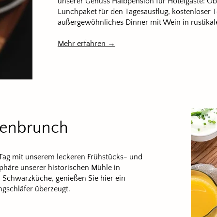
unserer Genuss Halbpension für Hotelgäste: Ob 
Lunchpaket für den Tagesausflug, kostenloser T
außergewöhnliches Dinner mit Wein in rustika
Mehr erfahren →
lenbrunch
 Tag mit unserem leckeren Frühstücks- und
häre unserer historischen Mühle in
n Schwarzküche, genießen Sie hier ein
angschläfer überzeugt.