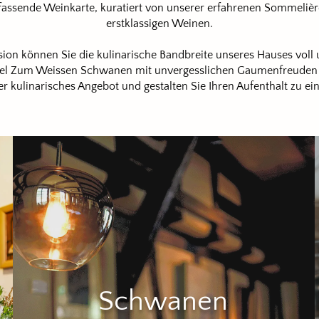
fassende Weinkarte, kuratiert von unserer erfahrenen Sommelière
erstklassigen Weinen.
on können Sie die kulinarische Bandbreite unseres Hauses voll
tel Zum Weissen Schwanen mit unvergesslichen Gaumenfreuden b
 kulinarisches Angebot und gestalten Sie Ihren Aufenthalt zu ei
Schwanen